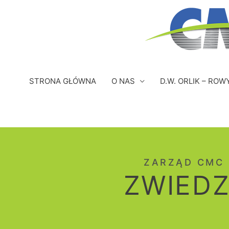
Przejdź
do
treści
STRONA GŁÓWNA
O NAS
D.W. ORLIK – ROW
ZARZĄD CMC 
ZWIEDZ