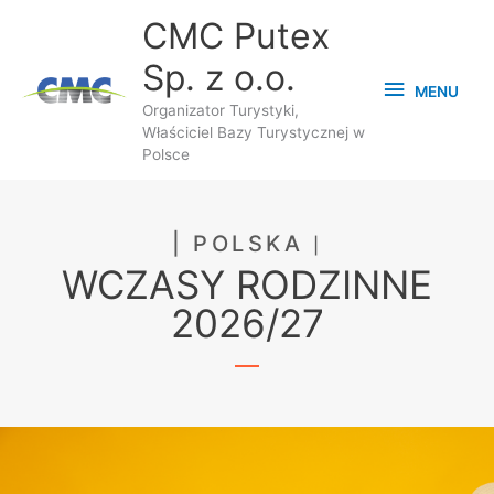
Przejdź
MENU
CMC Putex
do
Sp. z o.o.
treści
MENU
Organizator Turystyki,
Właściciel Bazy Turystycznej w
Polsce
| POLSKA
|
WCZASY RODZINNE
2026/27