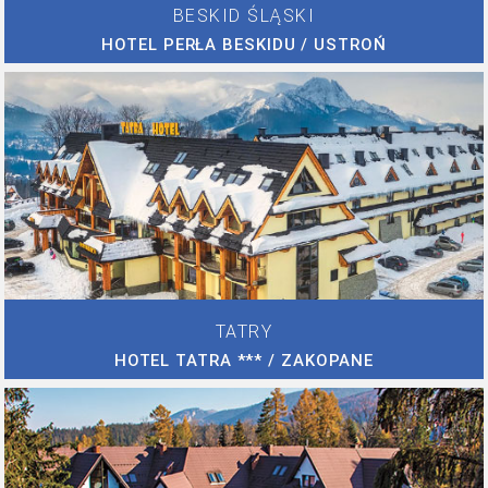
BESKID ŚLĄSKI
HOTEL PERŁA BESKIDU / USTROŃ
TATRY
HOTEL TATRA *** / ZAKOPANE