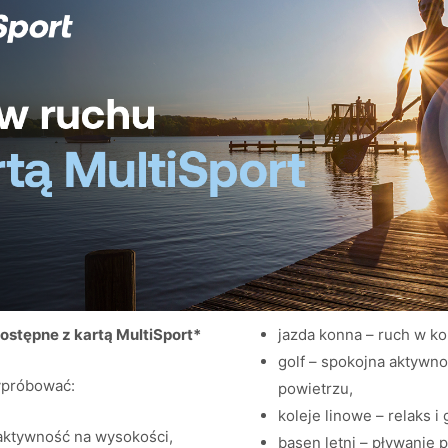
ostępne z kartą MultiSport*
jazda konna – ruch w ko
golf – spokojna aktywn
ypróbować:
powietrzu,
koleje linowe – relaks i
 aktywność na wysokości,
basen letni – pływanie