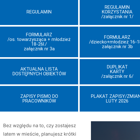
REGULAMIN
REGULAMIN
KORZYSTANIA
/załącznik nr 1/
FORMULARZ
FORMULARZ
/os. towarzysząca + młodzież
/dziecko+młodzież 16-18
18-26l./
załącznik nr 3b
załącznik nr 3a
DUPLIKAT
AKTUALNA LISTA
KARTY
DOSTĘPNYCH OBIEKTÓW
/załącznik nr 6/
ZAPISY PISMO DO
PLAKAT ZAPISY/ZMIA
PRACOWNIKÓW
LUTY 2026
Bez względu na to, czy zostajesz
latem w mieście, planujesz krótki