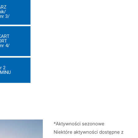
ARZ
ik/
nr 3/
KART
ORT
nr 4/
r 2
AMINU
*Aktywności sezonowe
Niektóre aktywności dostępne z