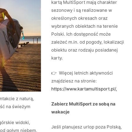
kartą MultiSport mają charakter
sezonowy i są realizowane w
określonych okresach oraz
wybranych obiektach na terenie
Polski. Ich dostępność może
zależeć m.in. od pogody, lokalizacji
obiektu oraz rodzaju posiadanej
karty.
👉 Więcej letnich aktywności
znajdziesz na stronie:
https://www.kartamultisport.pl/,
ntakcie z naturą,
Zabierz MultiSport ze sobą na
ość na świeżym
wakacje
 górskie widoki,
Jeśli planujesz urlop poza Polską,
 pod gołym niebem,