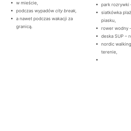
w mieście,
park rozrywki
podczas wypadów
city break,
siatkówka plaż
a nawet podczas wakacji za
piasku,
granicą.
rower wodny –
deska SUP – r
nordic walking
terenie,