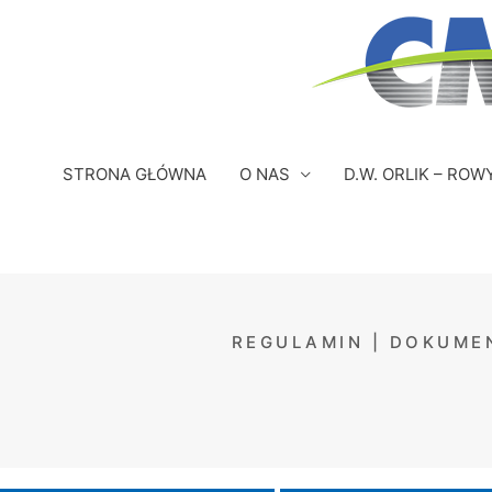
Przejdź
do
treści
STRONA GŁÓWNA
O NAS
D.W. ORLIK – ROW
REGULAMIN | DOKUME