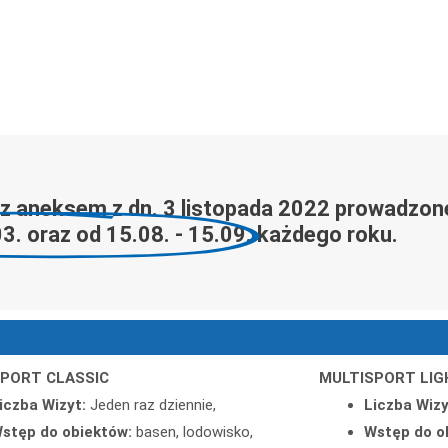
 z aneksem z dn. 3 listopada 2022 prowadzon
03. oraz od 15.08. - 15.09.
każdego roku.
PORT CLASSIC
MULTISPORT LIG
iczba Wizyt:
Jeden raz dziennie,
Liczba Wizy
stęp do obiektów:
basen, lodowisko,
Wstęp do o