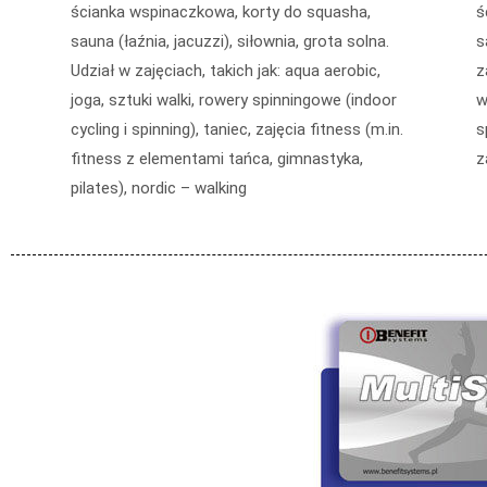
ścianka wspinaczkowa, korty do squasha,
ś
sauna (łaźnia, jacuzzi), siłownia, grota solna.
s
Udział w zajęciach, takich jak: aqua aerobic,
z
joga, sztuki walki, rowery spinningowe (indoor
w
cycling i spinning), taniec, zajęcia fitness (m.in.
s
fitness z elementami tańca, gimnastyka,
z
pilates), nordic – walking