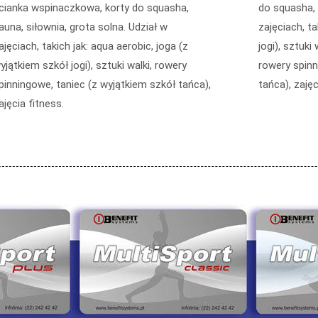
cianka wspinaczkowa, korty do squasha,
do squasha, 
auna, siłownia, grota solna. Udział w
zajęciach, ta
ajęciach, takich jak: aqua aerobic, joga (z
jogi), sztuki
yjątkiem szkół jogi), sztuki walki, rowery
rowery spinn
pinningowe, taniec (z wyjątkiem szkół tańca),
tańca), zajęc
ajęcia fitness.