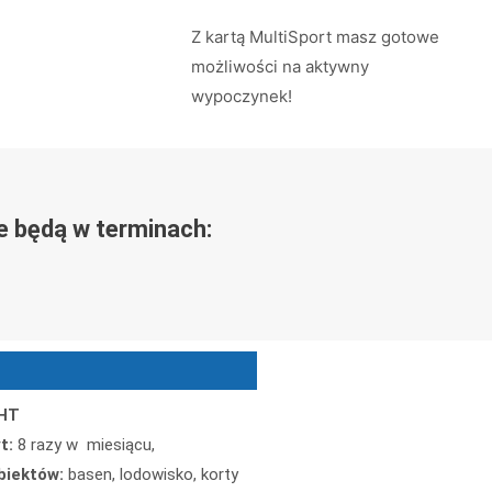
Z kartą MultiSport masz gotowe
możliwości na aktywny
wypoczynek!
e będą w terminach:
HT
t:
8 razy w miesiącu,
biektów:
basen, lodowisko, korty