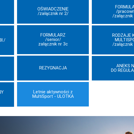
FORMUL
OŚWIADCZENIE
/pracown
/załącznik nr 2/
/załącznik 
FORMULARZ
RODZAJE 
/senior/
MULTISP
l./
załącznik nr 3c
/załącznik 
ANEKS N
REZYGNACJA
DO REGUL
Letnie aktywności z
NY
MultiSport - ULOTKA