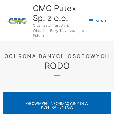
Przejdź
MENU
CMC Putex
do
Sp. z o.o.
treści
MENU
Organizator Turystyki,
Właściciel Bazy Turystycznej w
Polsce
OCHRONA DANYCH OSOBOWYCH
RODO
OBOWIĄZEK INFORMACYJNY DLA
KONTRAHENTÓW