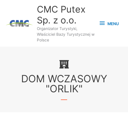
Przejdź
MENU
CMC Putex
do
Sp. z o.o.
treści
MENU
Organizator Turystyki,
Właściciel Bazy Turystycznej w
Polsce
DOM WCZASOWY
"ORLIK"