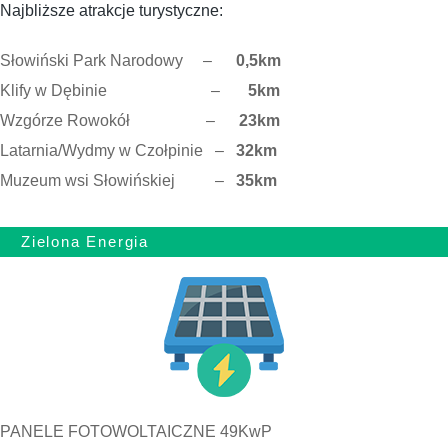
Najbliższe atrakcje turystyczne:
Słowiński Park Narodowy –
0,5km
Klify w Dębinie –
5km
Wzgórze Rowokół –
23km
Latarnia/Wydmy w Czołpinie –
32km
Muzeum wsi Słowińskiej –
35km
Zielona Energia
PANELE FOTOWOLTAICZNE 49KwP