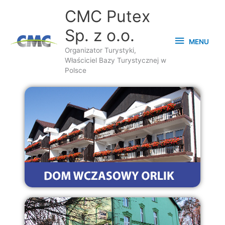
Przejdź
MENU
CMC Putex
do
Sp. z o.o.
treści
MENU
Organizator Turystyki,
Właściciel Bazy Turystycznej w
Polsce