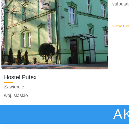
vulputat
view mo
Hostel Putex
Zawiercie
woj. śląskie
więcej >
A