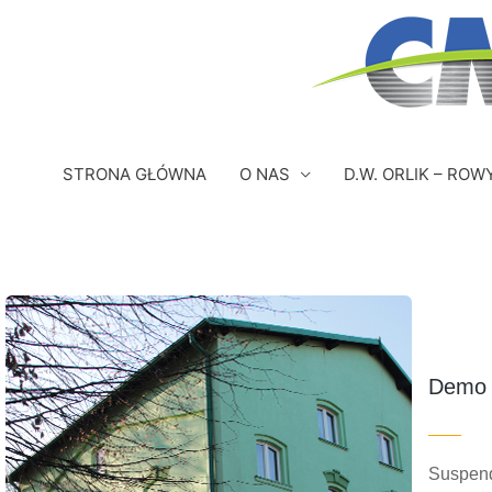
Przejdź
do
treści
STRONA GŁÓWNA
O NAS
D.W. ORLIK – ROW
Demo 
Suspend